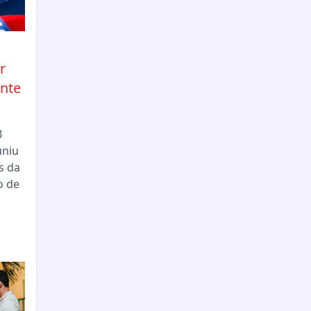
r
nte
B
uniu
s da
o de