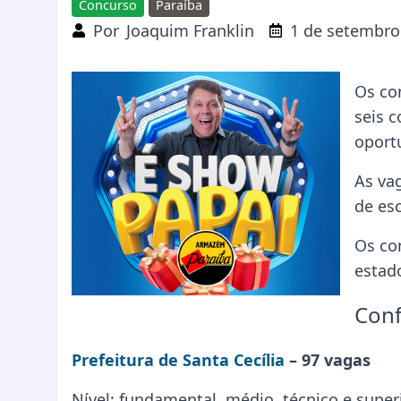
Concurso
Paraíba
Por
Joaquim Franklin
1 de setembro
Os co
seis 
oport
As va
de esc
Os co
estad
Conf
Prefeitura de Santa Cecília
– 97 vagas
Nível: fundamental, médio, técnico e super