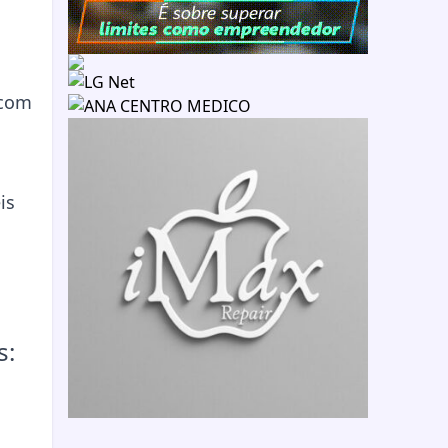
 com
is
s: