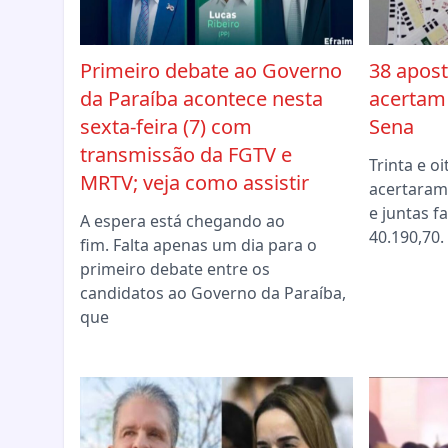
Primeiro debate ao Governo
38 apos
da Paraíba acontece nesta
acertam
sexta-feira (7) com
Sena
transmissão da FGTV e
Trinta e o
MRTV; veja como assistir
acertaram
e juntas f
A espera está chegando ao
40.190,70
fim. Falta apenas um dia para o
primeiro debate entre os
candidatos ao Governo da Paraíba,
que