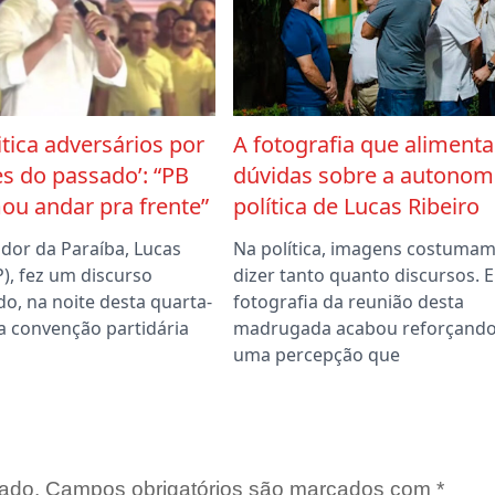
itica adversários por
A fotografia que alimenta
s do passado’: “PB
dúvidas sobre a autonom
ou andar pra frente”
política de Lucas Ribeiro
dor da Paraíba, Lucas
Na política, imagens costuma
P), fez um discurso
dizer tanto quanto discursos. E
o, na noite desta quarta-
fotografia da reunião desta
 na convenção partidária
madrugada acabou reforçand
uma percepção que
ado.
Campos obrigatórios são marcados com
*