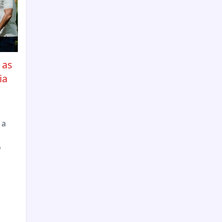
 as
ia
m
 a
o