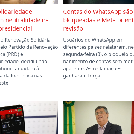
lidariedade
Contas do WhatsApp são
m neutralidade na
bloqueadas e Meta orient
presidencial
revisão
ão Renovação Solidária,
Usuários do WhatsApp em
elo Partido da Renovação
diferentes países relataram, n
ca (PRD) e
segunda-feira (3), o bloqueio o
ariedade, decidiu não
banimento de contas sem moti
nhum candidato à
aparente. As reclamações
a da República nas
ganharam força
este