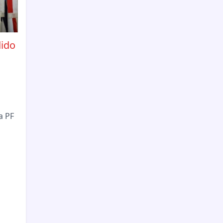
dido
a PF