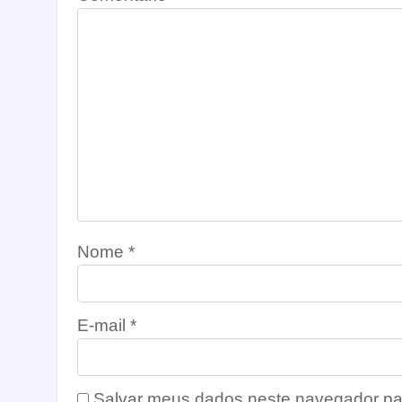
Nome
*
E-mail
*
Salvar meus dados neste navegador pa