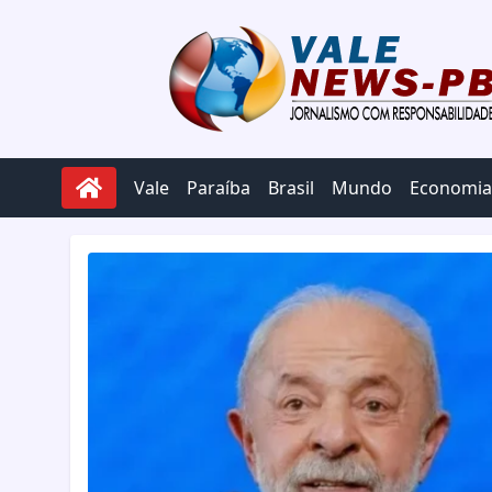
Pular para o conteúdo
Vale
Paraíba
Brasil
Mundo
Economia