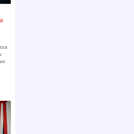
a
essa
u
vo