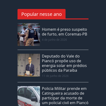
Popular nesse ano
Homem é preso suspeito
de furto, em Coremas-PB
4 de junho de 2026
Deputado do Vale do
Piancó propõe uso de
energia solar em prédios
públicos da Paraíba
11 de junho de 2026
Policia Militar prende em
Catingueira acusado de
participar da morte de
um policial civil em Piancó