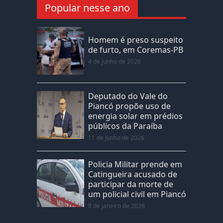
Popular nesse ano
Homem é preso suspeito
de furto, em Coremas-PB
4 de junho de 2026
Deputado do Vale do
Piancó propõe uso de
energia solar em prédios
públicos da Paraíba
11 de junho de 2026
Policia Militar prende em
Catingueira acusado de
participar da morte de
um policial civil em Piancó
8 de janeiro de 2026