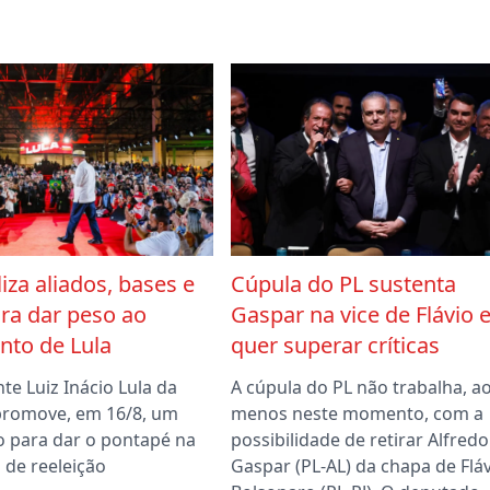
iza aliados, bases e
Cúpula do PL sustenta
ra dar peso ao
Gaspar na vice de Flávio 
nto de Lula
quer superar críticas
te Luiz Inácio Lula da
A cúpula do PL não trabalha, a
 promove, em 16/8, um
menos neste momento, com a
o para dar o pontapé na
possibilidade de retirar Alfredo
de reeleição
Gaspar (PL-AL) da chapa de Flá