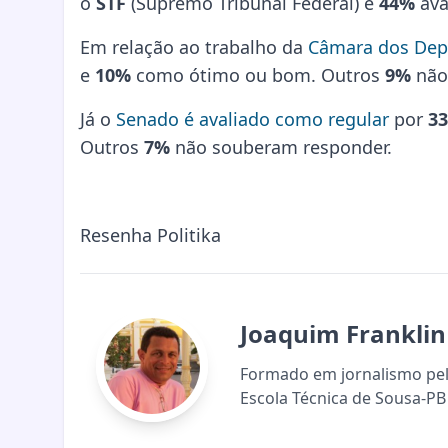
o
STF
(Supremo Tribunal Federal) e
44%
ava
Em relação ao trabalho da
Câmara dos Dep
e
10%
como ótimo ou bom. Outros
9%
não
Já o
Senado é avaliado como regular
por
3
Outros
7%
não souberam responder.
Resenha Politika
Joaquim Franklin
Formado em jornalismo pela
Escola Técnica de Sousa-PB 