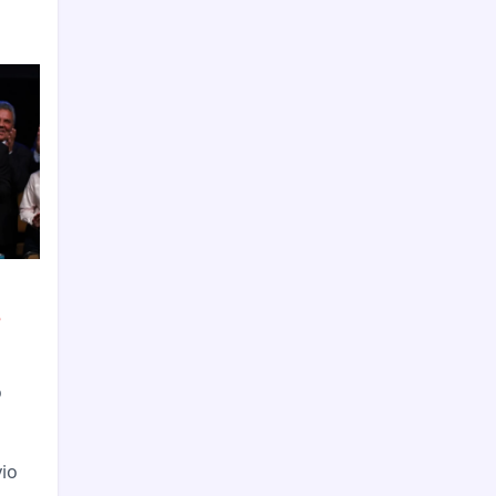
e
o
vio