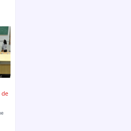
 de
ue