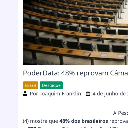
PoderData: 48% reprovam Câmara
Brasil
Destaque
Por
Joaquim Franklin
4 de junho de
A Pes
(4) mostra que
48% dos brasileiros
reprov