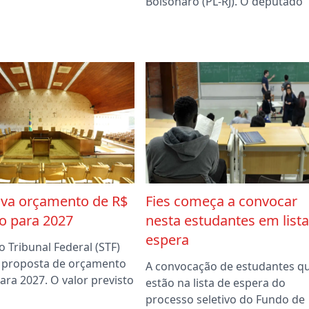
Bolsonaro (PL-RJ). O deputado
ova orçamento de R$
Fies começa a convocar
ão para 2027
nesta estudantes em lista
espera
 Tribunal Federal (STF)
 proposta de orçamento
A convocação de estudantes q
ara 2027. O valor previsto
estão na lista de espera do
processo seletivo do Fundo de