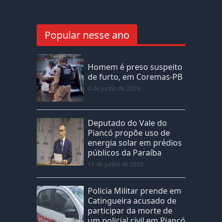
Popular nesse ano
Homem é preso suspeito
de furto, em Coremas-PB
4 de junho de 2026
Deputado do Vale do
Piancó propõe uso de
energia solar em prédios
públicos da Paraíba
11 de junho de 2026
Policia Militar prende em
Catingueira acusado de
participar da morte de
um policial civil em Piancó