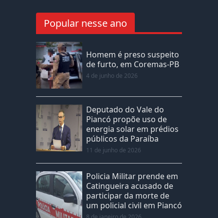
Popular nesse ano
Homem é preso suspeito
de furto, em Coremas-PB
4 de junho de 2026
Deputado do Vale do
Piancó propõe uso de
energia solar em prédios
públicos da Paraíba
11 de junho de 2026
Policia Militar prende em
Catingueira acusado de
participar da morte de
um policial civil em Piancó
8 de janeiro de 2026