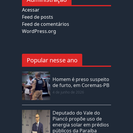
Acessar
Feed de posts
Feed de comentários
WordPress.org
Popular nesse ano
Homem é preso suspeito
de furto, em Coremas-PB
4 de junho de 2026
Deputado do Vale do
Piancó propõe uso de
energia solar em prédios
públicos da Paraíba