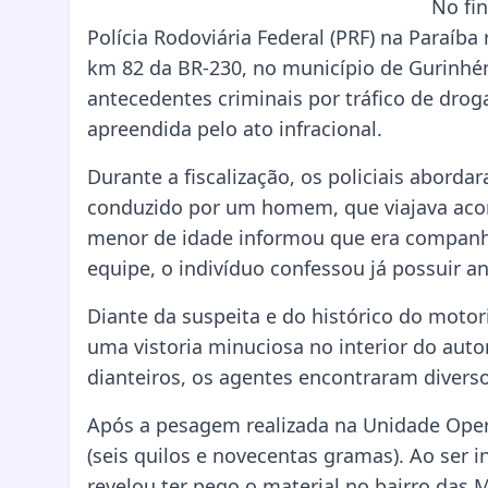
No fin
Polícia Rodoviária Federal (PRF) na Paraí
km 82 da BR-230, no município de Gurinhé
antecedentes criminais por tráfico de drog
apreendida pelo ato infracional.
Durante a fiscalização, os policiais abord
conduzido por um homem, que viajava aco
menor de idade informou que era companhei
equipe, o indivíduo confessou já possuir a
Diante da suspeita e do histórico do motor
uma vistoria minuciosa no interior do auto
dianteiros, os agentes encontraram divers
Após a pesagem realizada na Unidade Opera
(seis quilos e novecentas gramas). Ao ser
revelou ter pego o material no bairro das