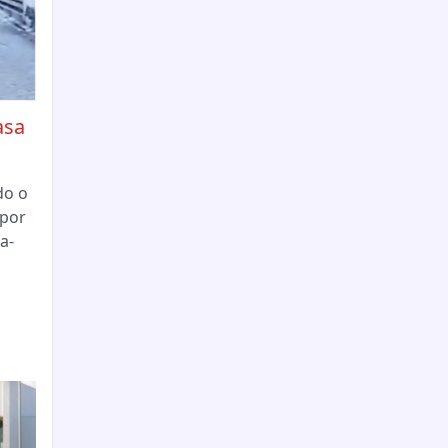
asa
do o
 por
a-