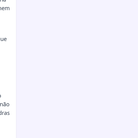
 nem
que
o
 não
dras