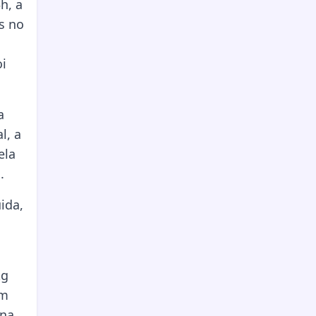
h, a
s no
oi
a
l, a
ela
.
ida,
kg
em
 na