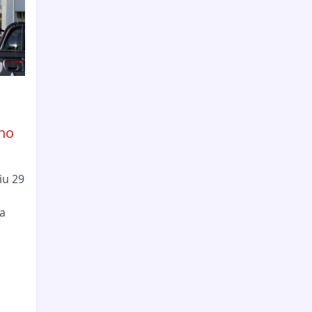
no
iu 29
a