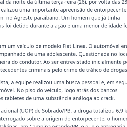
al da noite da última terça-feira (26), por volta das 23
ba realizou uma importante apreensão de entorpecente
m, no Agreste paraibano. Um homem que já tinha
as foi detido durante a ação e uma menor de idade f
aram um veículo de modelo Fiat Linea. O automóvel er
mpanhado de uma adolescente. Questionada no loca
ra do condutor. Ao ser entrevistado inicialmente p
ntecedentes criminais pelo crime de tráfico de drogas
ista, a equipe realizou uma busca pessoal e, em segu
móvel. No piso do veículo, logo atrás dos bancos
os tabletes de uma substância análoga ao crack.
cional (UOP) de Sobrado/PB, a droga totalizou 6,9 
 interrogado sobre a origem do entorpecente, o hom
 Malvinas, em Campina Grande/PB, e que o entregaria