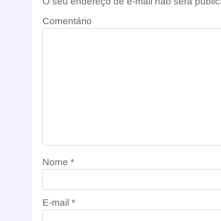
O seu endereço de e-mail não será public
Comentário
Nome
*
E-mail
*