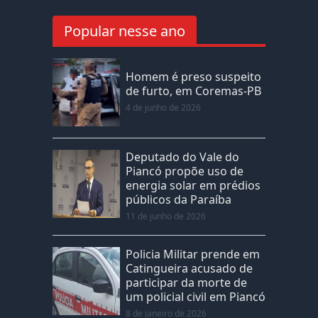
Popular nesse ano
Homem é preso suspeito
de furto, em Coremas-PB
4 de junho de 2026
Deputado do Vale do
Piancó propõe uso de
energia solar em prédios
públicos da Paraíba
11 de junho de 2026
Policia Militar prende em
Catingueira acusado de
participar da morte de
um policial civil em Piancó
8 de janeiro de 2026