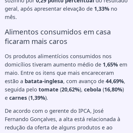
sozinho por
0,29 ponto percentual
do resultado
geral, após apresentar elevação de
1,33%
no
mês.
Alimentos consumidos em casa
ficaram mais caros
Os produtos alimentícios consumidos nos
domicílios tiveram aumento médio de
1,65%
em
maio. Entre os itens que mais encareceram
estão a
batata-inglesa
, com avanço de
44,69%
,
seguida pelo
tomate
(
20,62%
),
cebola
(
16,80%
)
e
carnes
(
1,39%
).
De acordo com o gerente do IPCA, José
Fernando Gonçalves, a alta está relacionada à
redução da oferta de alguns produtos e ao