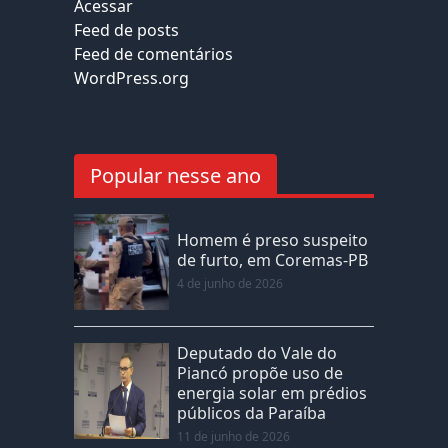
Acessar
Feed de posts
Feed de comentários
WordPress.org
Popular nesse ano
Homem é preso suspeito
de furto, em Coremas-PB
4 de junho de 2026
Deputado do Vale do
Piancó propõe uso de
energia solar em prédios
públicos da Paraíba
11 de junho de 2026