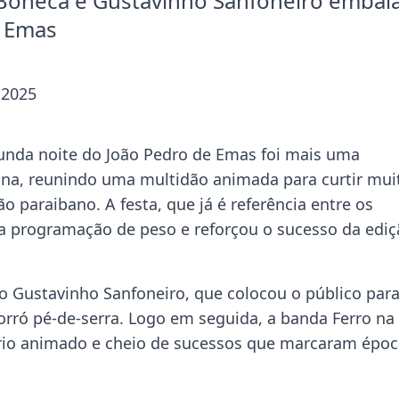
 Boneca e Gustavinho Sanfoneiro emba
e Emas
 2025
unda noite do João Pedro de Emas foi mais uma
tina, reunindo uma multidão animada para curtir mui
ão paraibano. A festa, que já é referência entre os
a programação de peso e reforçou o sucesso da ediç
so Gustavinho Sanfoneiro, que colocou o público par
orró pé-de-serra. Logo em seguida, a banda Ferro na
rio animado e cheio de sucessos que marcaram époc