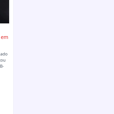
, em
rado
xou
B-