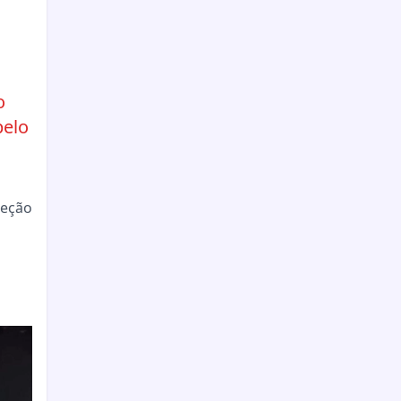
o
pelo
jeção
l