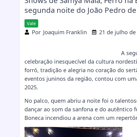
Shows de Samya Maia, Ferro na
segunda noite do João Pedro d
Vale
Por
Joaquim Franklin
21 de julho de
A seg
celebração inesquecível da cultura nordes
forró, tradição e alegria no coração do sert
eventos juninos da região, contou com um
2025.
No palco, quem abriu a noite foi o talento
dançar ao som da sanfona e do autêntico f
Boneca incendiou a arena com um repertó