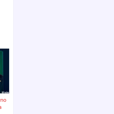
rno
a