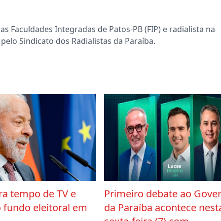
s Faculdades Integradas de Patos-PB (FIP) e radialista na
pelo Sindicato dos Radialistas da Paraíba.
era tempo de TV e
Primeiro debate ao Gove
 fundo eleitoral em
da Paraíba acontece nest