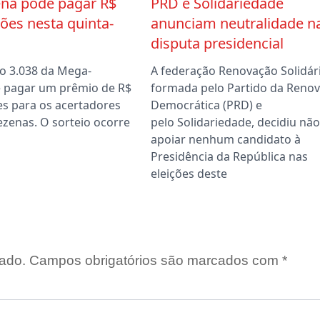
na pode pagar R$
PRD e Solidariedade
ões nesta quinta-
anunciam neutralidade n
disputa presidencial
o 3.038 da Mega-
A federação Renovação Solidári
 pagar um prêmio de R$
formada pelo Partido da Reno
es para os acertadores
Democrática (PRD) e
ezenas. O sorteio ocorre
pelo Solidariedade, decidiu não
apoiar nenhum candidato à
Presidência da República nas
eleições deste
ado.
Campos obrigatórios são marcados com
*