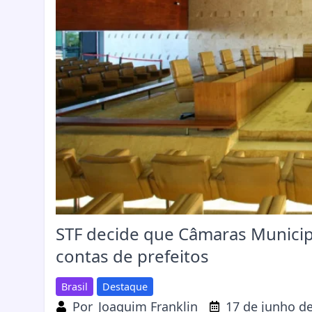
STF decide que Câmaras Municip
contas de prefeitos
Brasil
Destaque
Por
Joaquim Franklin
17 de junho d