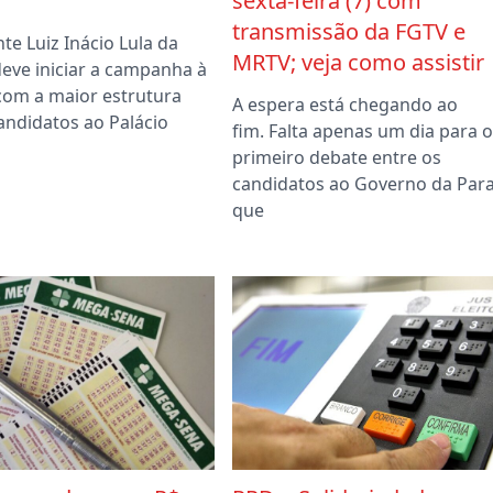
sexta-feira (7) com
transmissão da FGTV e
te Luiz Inácio Lula da
MRTV; veja como assistir
 deve iniciar a campanha à
 com a maior estrutura
A espera está chegando ao
andidatos ao Palácio
fim. Falta apenas um dia para o
primeiro debate entre os
candidatos ao Governo da Para
que