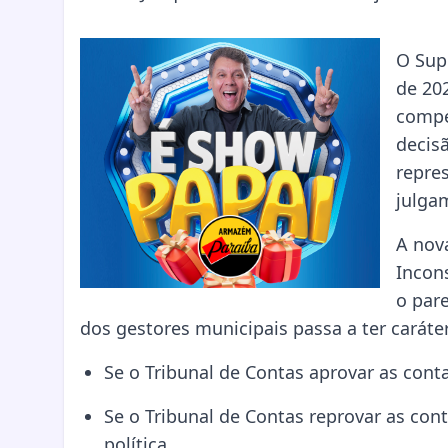
O Supr
de 20
compet
decisã
repre
julga
A nov
Incon
o par
dos gestores municipais passa a ter caráter
Se o Tribunal de Contas aprovar as conta
Se o Tribunal de Contas reprovar as con
política.