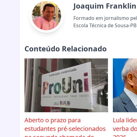
Joaquim Franklin
Formado em jornalismo pela
Escola Técnica de Sousa-PB 
Conteúdo Relacionado
Aberto o prazo para
Lula lid
estudantes pré-selecionados
verba do