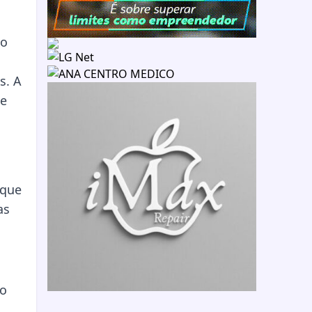
ho
s. A
 e
 que
as
ão