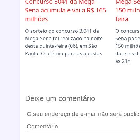
Concurso 3041 da Mega-
Mega-Se
Sena acumula e vai a R$ 165
150 milh
milhões
feira
O sorteio do concurso 3.041 da
O concurs
Mega-Sena foi realizado na noite
Sena pode
desta quinta-feira (06), em São
150 milhõ
Paulo. O prêmio para as apostas
das seis d
às 21h
Deixe um comentário
O seu endereço de e-mail não será public
Comentário