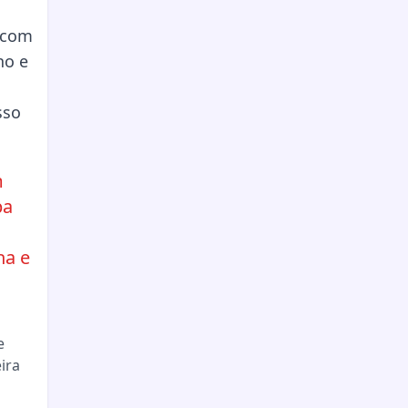
m
pa
ha e
e
ira