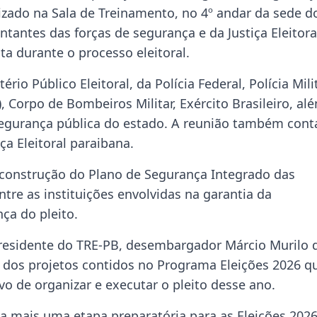
lizado na Sala de Treinamento, no 4º andar da sede d
ntantes das forças de segurança e da Justiça Eleitora
ta durante o processo eleitoral.
o Público Eleitoral, da Polícia Federal, Polícia Milit
F), Corpo de Bombeiros Militar, Exército Brasileiro, al
segurança pública do estado. A reunião também cont
ça Eleitoral paraibana.
 construção do Plano de Segurança Integrado das
tre as instituições envolvidas na garantia da
ça do pleito.
presidente do TRE-PB, desembargador Márcio Murilo 
dos projetos contidos no Programa Eleições 2026 q
vo de organizar e executar o pleito desse ano.
ta mais uma etapa preparatória para as Eleições 2026