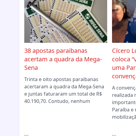
38 apostas paraibanas
Cícero L
acertam a quadra da Mega-
coloca “
Sena
uma Par
convençã
Trinta e oito apostas paraibanas
acertaram a quadra da Mega-Sena
A convenç
e juntas faturaram um total de R$
realizada 
40.190,70. Contudo, nenhum
importante
Paraíba 
mobilizaç