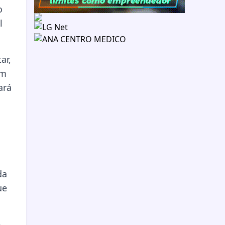
o
l
ar,
ém
ará
da
ue
,