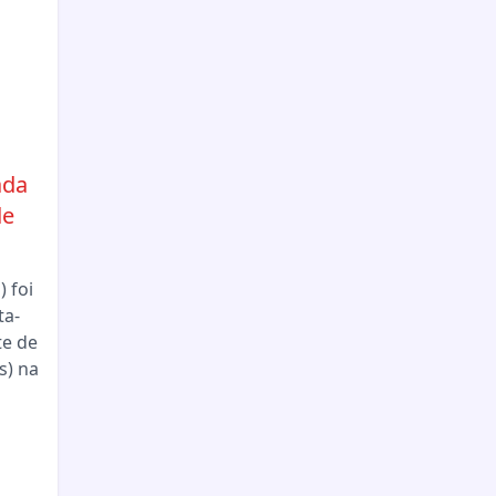
ada
de
 foi
ta-
te de
s) na