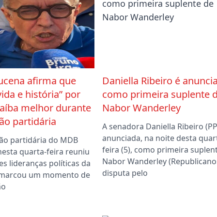
ucena afirma que
Daniella Ribeiro é anunci
vida e história” por
como primeira suplente 
aíba melhor durante
Nabor Wanderley
o partidária
A senadora Daniella Ribeiro (PP)
anunciada, na noite desta quar
ão partidária do MDB
feira (5), como primeira suplen
nesta quarta-feira reuniu
Nabor Wanderley (Republicano
s lideranças políticas da
disputa pelo
e marcou um momento de
ão