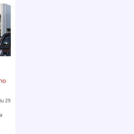
no
iu 29
a