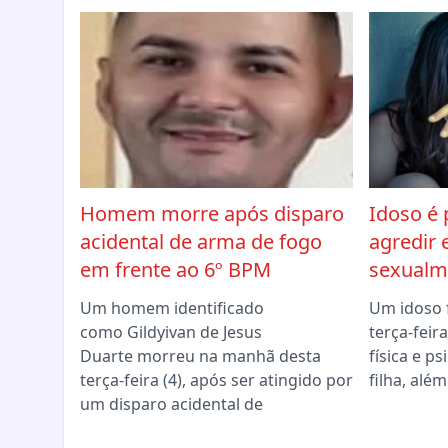
Homem morre após disparo
Idoso é 
acidental de arma de fogo
agredir 
em frente ao 6º BPM
sexualme
Um homem identificado
Um idoso 
como Gildyivan de Jesus
terça-feir
Duarte morreu na manhã desta
física e p
terça-feira (4), após ser atingido por
filha, alé
um disparo acidental de