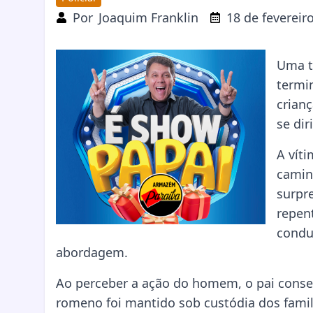
Por
Joaquim Franklin
18 de fevereir
Uma t
termi
crian
se dir
A vít
camin
surpre
repen
condu
abordagem.
Ao perceber a ação do homem, o pai consegu
romeno foi mantido sob custódia dos famil