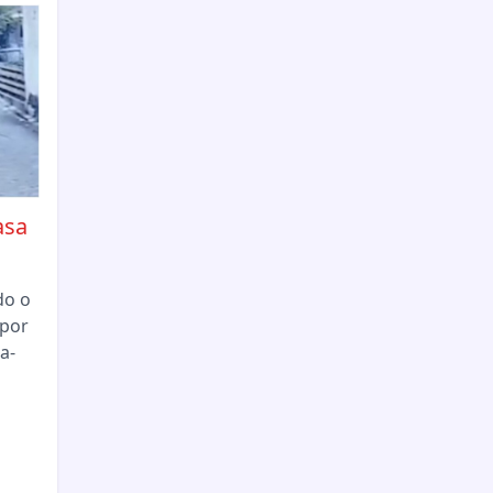
asa
do o
 por
a-