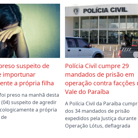
preso suspeito de
Polícia Civil cumpre 29
e importunar
mandados de prisão em
nte a própria filha
operação contra facções 
Vale do Paraíba
foi preso na manhã desta
a (04) suspeito de agredir
A Polícia Civil da Paraíba cumpr
sicologicamente a própria
dos 34 mandados de prisão
m de
expedidos pela Justiça durante 
Operação Lótus, deflagrada