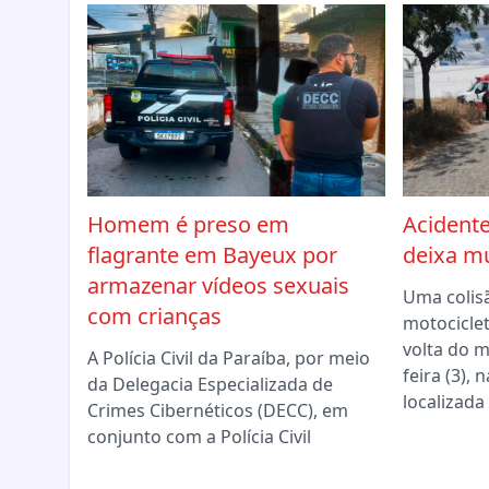
Homem é preso em
Acidente
flagrante em Bayeux por
deixa mu
armazenar vídeos sexuais
Uma colis
com crianças
motociclet
volta do 
A Polícia Civil da Paraíba, por meio
feira (3),
da Delegacia Especializada de
localizada
Crimes Cibernéticos (DECC), em
conjunto com a Polícia Civil