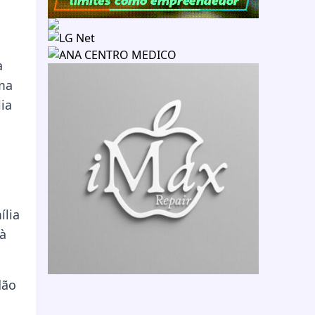
a
ma
ia
ília
à
dão