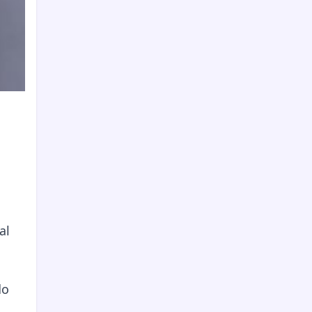
al
do