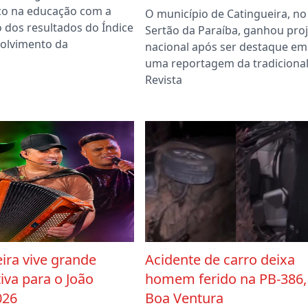
o na educação com a
O município de Catingueira, no
 dos resultados do Índice
Sertão da Paraíba, ganhou pro
olvimento da
nacional após ser destaque em
uma reportagem da tradiciona
Revista
ira vive grande
Acidente de carro deixa
iva para o João
homem ferido na PB-386
026
Boa Ventura