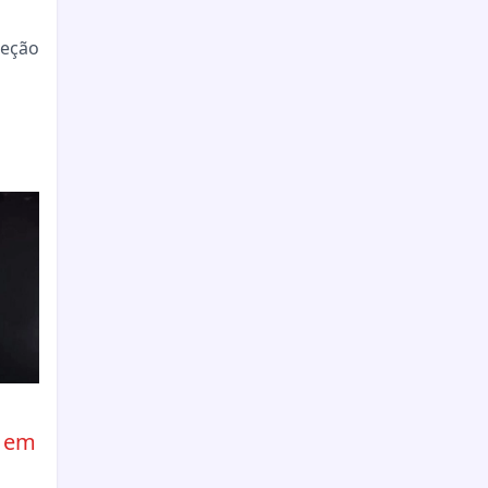
jeção
l
, em