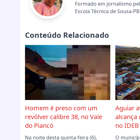
Formado em jornalismo pela
Escola Técnica de Sousa-PB 
Conteúdo Relacionado
Homem é preso com um
Aguiar 
revólver calibre 38, no Vale
alcança 
do Piancó
no IDEB
Na noite desta quinta-feira (6),
O municíp