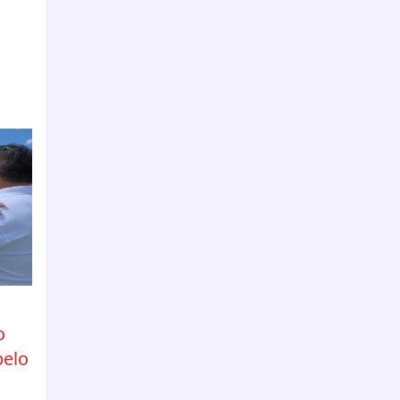
o
pelo