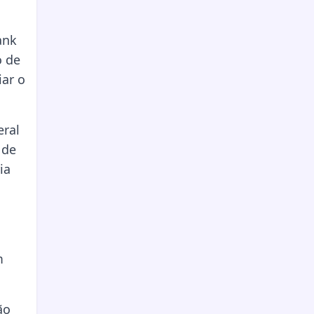
ank
o de
iar o
eral
 de
ia
m
ão