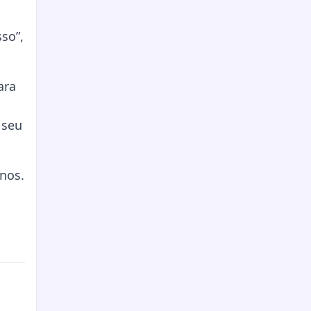
so”,
ara
 seu
nos.