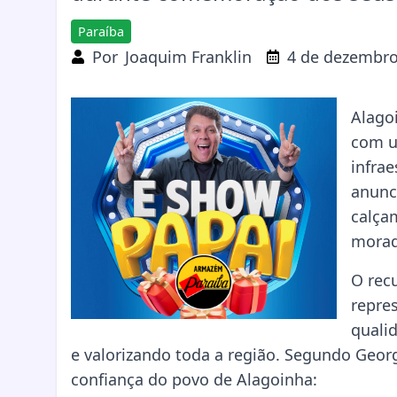
Paraíba
Por
Joaquim Franklin
4 de dezembro
Alago
com u
infra
anunc
calça
morad
O recu
repre
qualid
e valorizando toda a região. Segundo Georg
confiança do povo de Alagoinha: