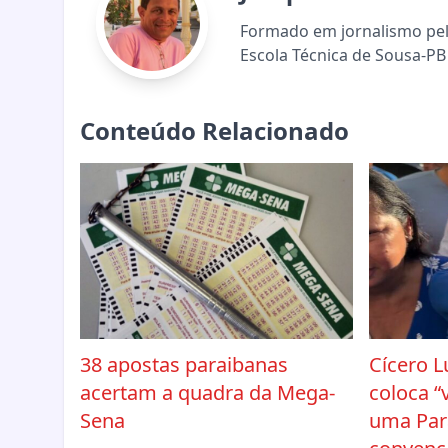
Formado em jornalismo pela
Escola Técnica de Sousa-PB 
Conteúdo Relacionado
38 apostas paraibanas
Cícero L
acertam a quadra da Mega-
coloca “
Sena
uma Par