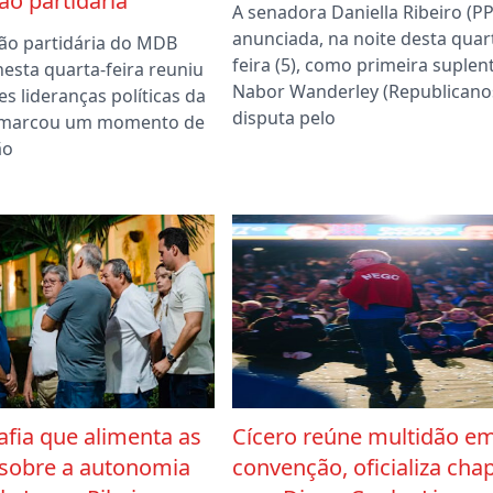
o partidária
A senadora Daniella Ribeiro (PP)
anunciada, na noite desta quar
ão partidária do MDB
feira (5), como primeira suplen
nesta quarta-feira reuniu
Nabor Wanderley (Republicano
s lideranças políticas da
disputa pelo
e marcou um momento de
ão
afia que alimenta as
Cícero reúne multidão e
 sobre a autonomia
convenção, oficializa cha