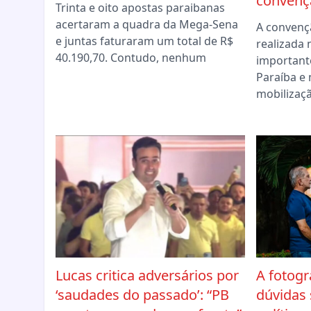
convençã
Trinta e oito apostas paraibanas
acertaram a quadra da Mega-Sena
A convenç
e juntas faturaram um total de R$
realizada 
40.190,70. Contudo, nenhum
importante
Paraíba 
mobilizaç
Lucas critica adversários por
A fotogr
‘saudades do passado’: “PB
dúvidas