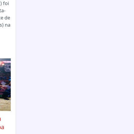
 foi
ta-
te de
s) na
m
pa