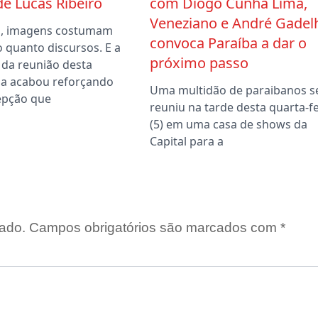
 de Lucas Ribeiro
com Diogo Cunha Lima,
Veneziano e André Gadel
ca, imagens costumam
convoca Paraíba a dar o
o quanto discursos. E a
próximo passo
 da reunião desta
a acabou reforçando
Uma multidão de paraibanos s
epção que
reuniu na tarde desta quarta-fe
(5) em uma casa de shows da
Capital para a
ado.
Campos obrigatórios são marcados com
*