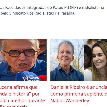
s Faculdades Integradas de Patos-PB (FIP) e radialista na
pelo Sindicato dos Radialistas da Paraíba.
ucena afirma que
Daniella Ribeiro é anunci
vida e história” por
como primeira suplente 
aíba melhor durante
Nabor Wanderley