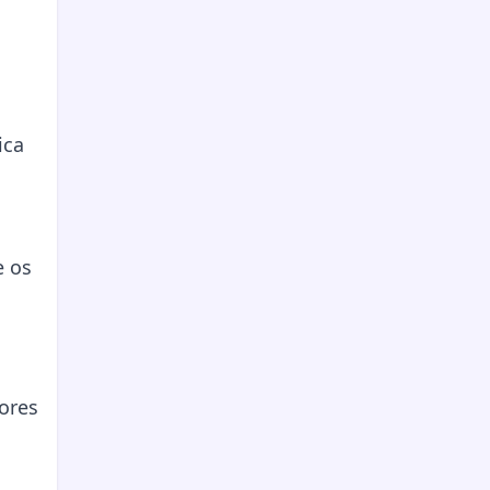
ica
e os
dores