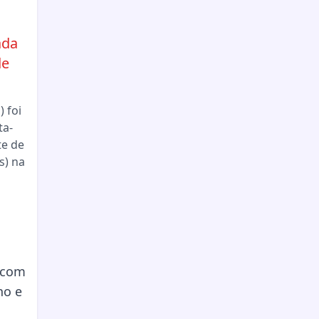
ada
de
 foi
ta-
te de
s) na