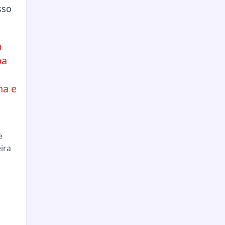
m
pa
ha e
e
ira