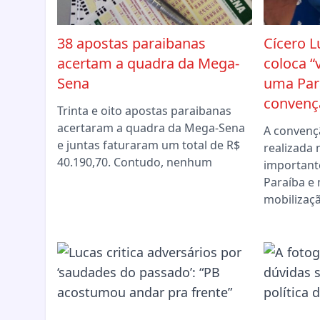
38 apostas paraibanas
Cícero L
acertam a quadra da Mega-
coloca “
Sena
uma Par
convençã
Trinta e oito apostas paraibanas
acertaram a quadra da Mega-Sena
A convenç
e juntas faturaram um total de R$
realizada 
40.190,70. Contudo, nenhum
importante
Paraíba 
mobilizaç