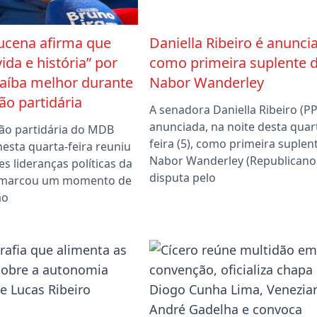
ucena afirma que
Daniella Ribeiro é anunci
vida e história” por
como primeira suplente 
aíba melhor durante
Nabor Wanderley
o partidária
A senadora Daniella Ribeiro (PP)
anunciada, na noite desta quar
ão partidária do MDB
feira (5), como primeira suplen
nesta quarta-feira reuniu
Nabor Wanderley (Republicano
s lideranças políticas da
disputa pelo
e marcou um momento de
ão