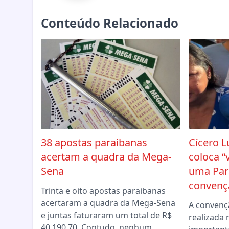
Conteúdo Relacionado
38 apostas paraibanas
Cícero L
acertam a quadra da Mega-
coloca “
Sena
uma Par
convençã
Trinta e oito apostas paraibanas
acertaram a quadra da Mega-Sena
A convenç
e juntas faturaram um total de R$
realizada 
40.190,70. Contudo, nenhum