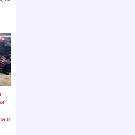
m
pa
ha e