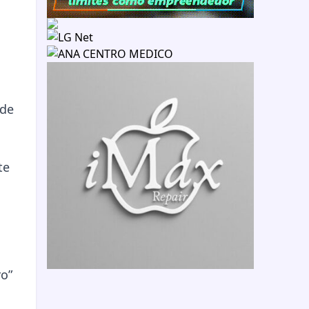
 de
te
ro”