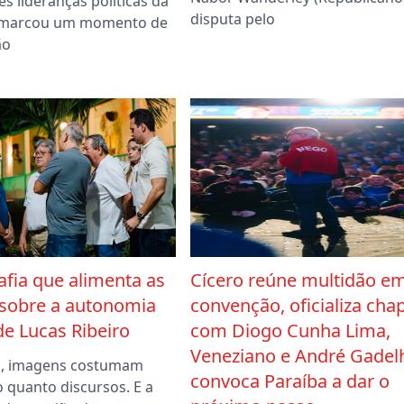
s lideranças políticas da
disputa pelo
e marcou um momento de
ão
afia que alimenta as
Cícero reúne multidão e
 sobre a autonomia
convenção, oficializa cha
 de Lucas Ribeiro
com Diogo Cunha Lima,
Veneziano e André Gadel
ca, imagens costumam
convoca Paraíba a dar o
o quanto discursos. E a