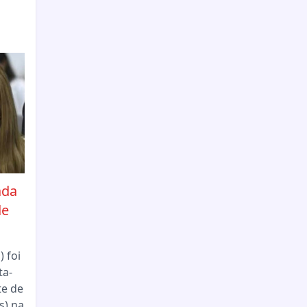
ada
de
 foi
ta-
te de
s) na