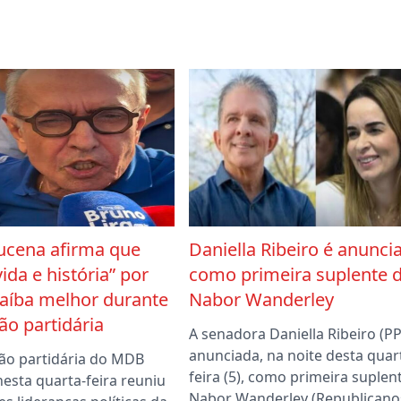
ucena afirma que
Daniella Ribeiro é anunci
vida e história” por
como primeira suplente 
aíba melhor durante
Nabor Wanderley
o partidária
A senadora Daniella Ribeiro (PP)
anunciada, na noite desta quar
ão partidária do MDB
feira (5), como primeira suplen
nesta quarta-feira reuniu
Nabor Wanderley (Republicano