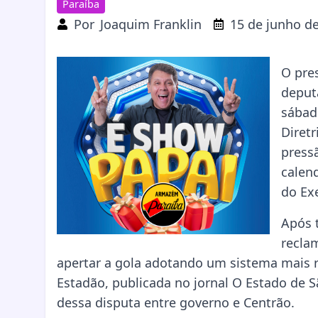
Paraíba
Por
Joaquim Franklin
15 de junho d
O pres
deput
sábad
Diret
press
calen
do Ex
Após 
recla
apertar a gola adotando um sistema mais 
Estadão, publicada no jornal O Estado de S
dessa disputa entre governo e Centrão.