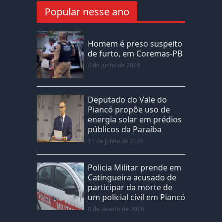
Popular nesse ano
Homem é preso suspeito
de furto, em Coremas-PB
4 de junho de 2026
Deputado do Vale do
Piancó propõe uso de
energia solar em prédios
públicos da Paraíba
11 de junho de 2026
Policia Militar prende em
Catingueira acusado de
participar da morte de
um policial civil em Piancó
8 de janeiro de 2026