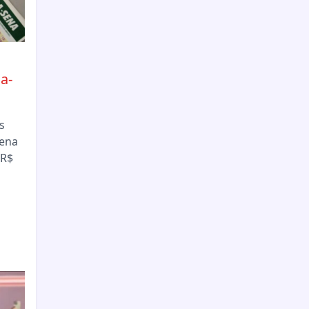
a-
s
Sena
 R$