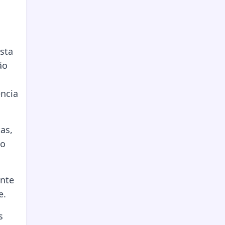
sta
ão
ência
as,
io
ante
e.
s