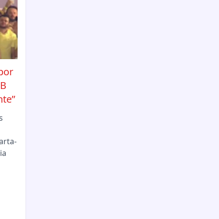
por
PB
nte”
s
arta-
ia