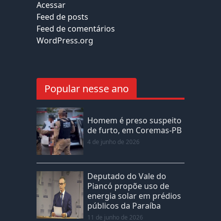
Acessar
Feed de posts
Feed de comentários
WordPress.org
Popular nesse ano
Homem é preso suspeito
de furto, em Coremas-PB
4 de junho de 2026
Deputado do Vale do
Piancó propõe uso de
energia solar em prédios
públicos da Paraíba
11 de junho de 2026