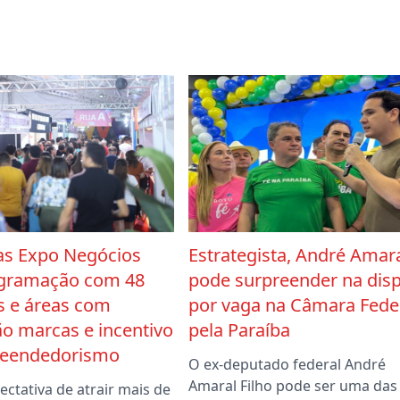
ras Expo Negócios
Estrategista, André Amar
ogramação com 48
pode surpreender na dis
s e áreas com
por vaga na Câmara Fede
o marcas e incentivo
pela Paraíba
eendedorismo
O ex-deputado federal André
Amaral Filho pode ser uma das
ctativa de atrair mais de