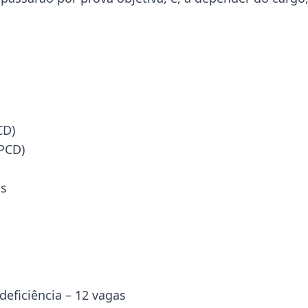
CD)
 PCD)
as
deficiência – 12 vagas