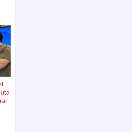
al
puta
ral