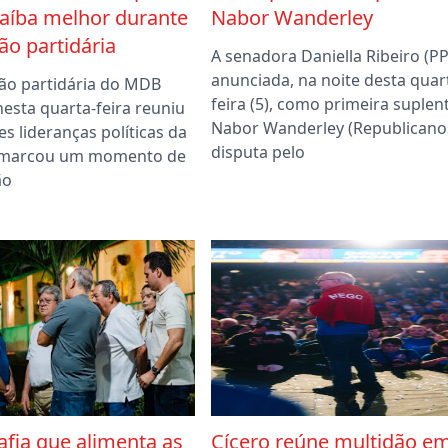
aíba melhor durante
Nabor Wanderley
o partidária
A senadora Daniella Ribeiro (PP)
anunciada, na noite desta quar
ão partidária do MDB
feira (5), como primeira suplen
nesta quarta-feira reuniu
Nabor Wanderley (Republicano
s lideranças políticas da
disputa pelo
e marcou um momento de
ão
afia que alimenta as
Cícero reúne multidão e