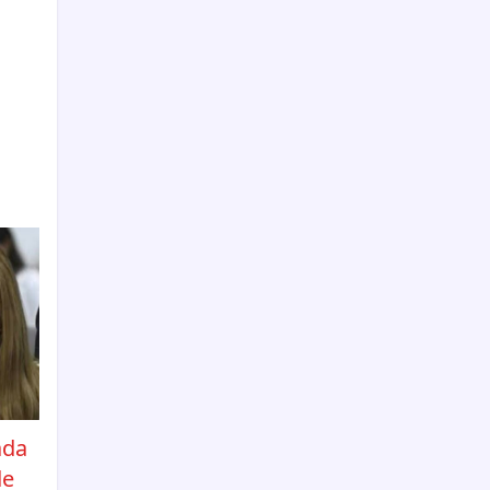
ada
de