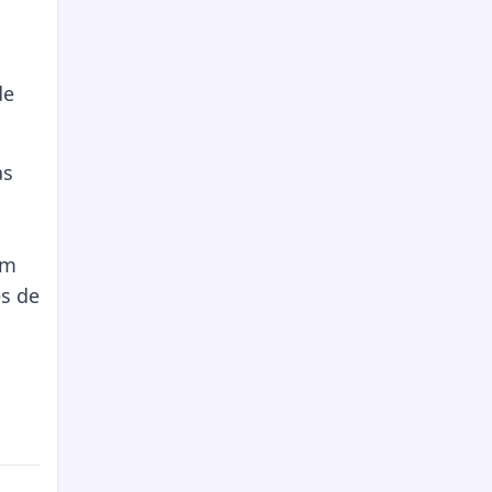
de
as
em
es de