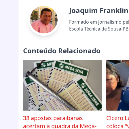
Joaquim Franklin
Formado em jornalismo pela
Escola Técnica de Sousa-PB 
Conteúdo Relacionado
38 apostas paraibanas
Cícero L
acertam a quadra da Mega-
coloca “