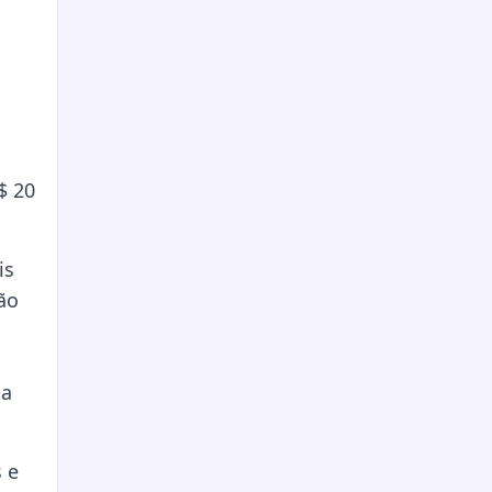
$ 20
is
ão
da
 e