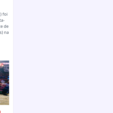
 foi
ta-
te de
s) na
m