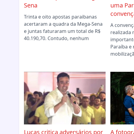
Sena
uma Par
convençã
Trinta e oito apostas paraibanas
acertaram a quadra da Mega-Sena
A convenç
e juntas faturaram um total de R$
realizada 
40.190,70. Contudo, nenhum
importante
Paraíba 
mobilizaç
Lucas critica adversários por
A fotogr