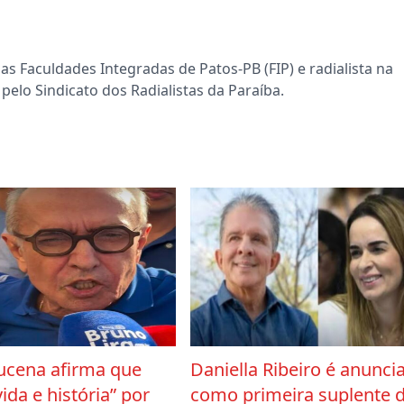
s Faculdades Integradas de Patos-PB (FIP) e radialista na
pelo Sindicato dos Radialistas da Paraíba.
ucena afirma que
Daniella Ribeiro é anunci
vida e história” por
como primeira suplente 