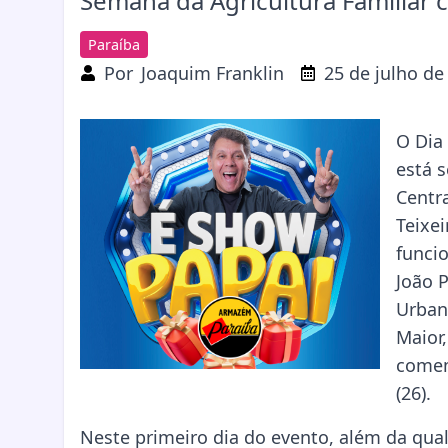
Semana da Agricultura Familiar 
Paraíba
Por
Joaquim Franklin
25 de julho de
O Dia 
está 
Centra
Teixe
funci
João 
Urbano
Maior,
comem
(26).
Neste primeiro dia do evento, além da qua