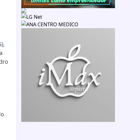
),
a
edro
do