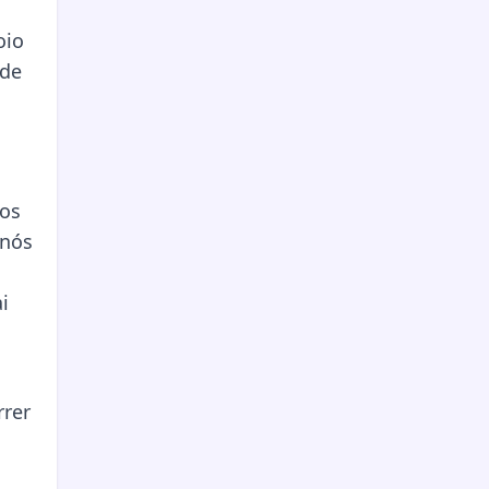
oio
 de
los
 nós
i
rrer