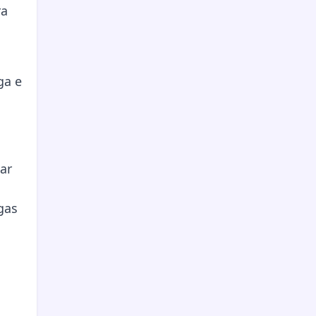
ra
ga e
ar
gas