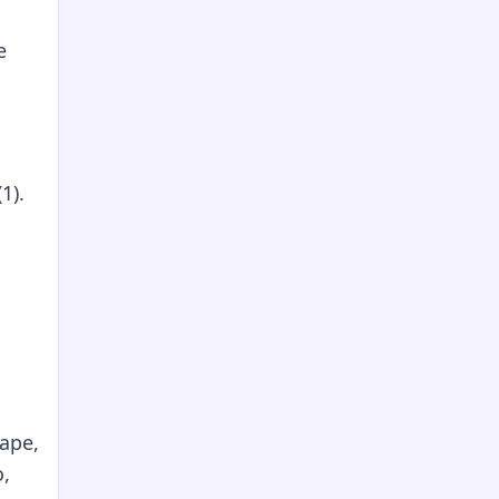
e
1).
ape,
o,