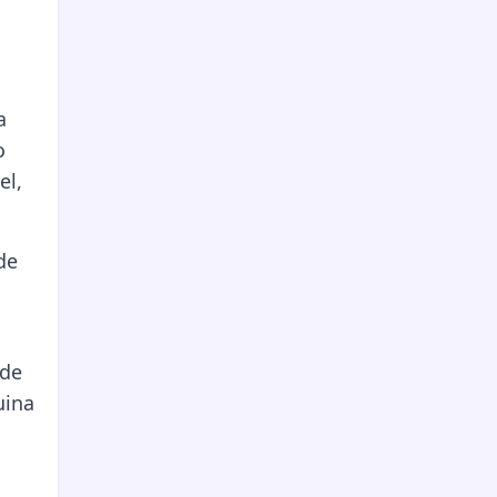
a
o
el,
de
 de
uina