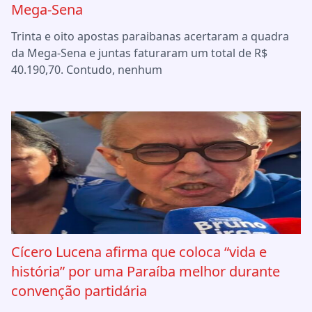
Mega-Sena
Trinta e oito apostas paraibanas acertaram a quadra
da Mega-Sena e juntas faturaram um total de R$
40.190,70. Contudo, nenhum
Cícero Lucena afirma que coloca “vida e
história” por uma Paraíba melhor durante
convenção partidária