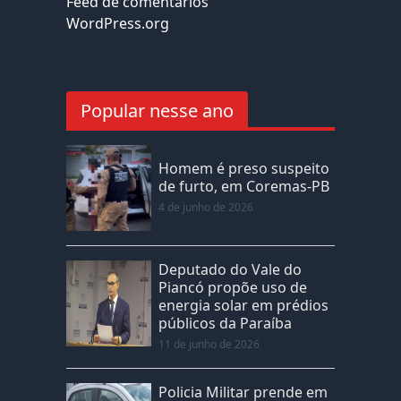
Feed de comentários
WordPress.org
Popular nesse ano
Homem é preso suspeito
de furto, em Coremas-PB
4 de junho de 2026
Deputado do Vale do
Piancó propõe uso de
energia solar em prédios
públicos da Paraíba
11 de junho de 2026
Policia Militar prende em