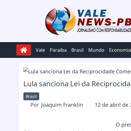
Pular para o conteúdo
Vale
Paraíba
Brasil
Mundo
Economia
Lula sanciona Lei da Reciprocid
Brasil
Por
Joaquim Franklin
12 de abril de
O pres