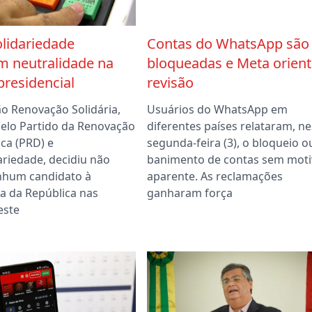
lidariedade
Contas do WhatsApp são
m neutralidade na
bloqueadas e Meta orient
presidencial
revisão
ão Renovação Solidária,
Usuários do WhatsApp em
elo Partido da Renovação
diferentes países relataram, n
ca (PRD) e
segunda-feira (3), o bloqueio o
ariedade, decidiu não
banimento de contas sem moti
nhum candidato à
aparente. As reclamações
a da República nas
ganharam força
este