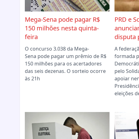
Mega-Sena pode pagar R$
PRD e So
150 milhões nesta quinta-
anuncia
feira
disputa 
O concurso 3.038 da Mega-
A federaç
Sena pode pagar um prêmio de R$
formada p
150 milhões para os acertadores
Democráti
das seis dezenas. O sorteio ocorre
pelo Solid
às 21h
apoiar ne
Presidênci
eleições d