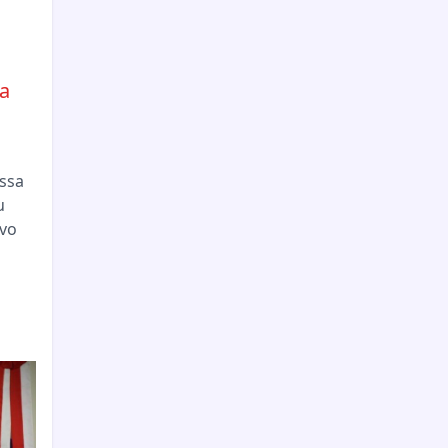
a
essa
u
vo