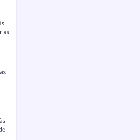
is,
r as
cas
às
de