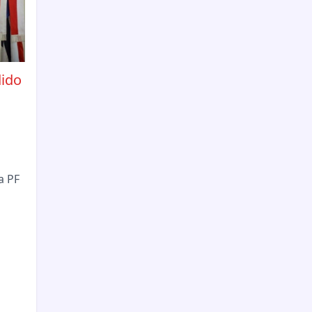
dido
a PF