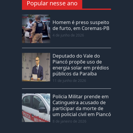
Popular nesse ano
Homem é preso suspeito
de furto, em Coremas-PB
4 de junho de 2026
Deputado do Vale do
Piancó propõe uso de
energia solar em prédios
públicos da Paraíba
11 de junho de 2026
Policia Militar prende em
Catingueira acusado de
participar da morte de
um policial civil em Piancó
8 de janeiro de 2026