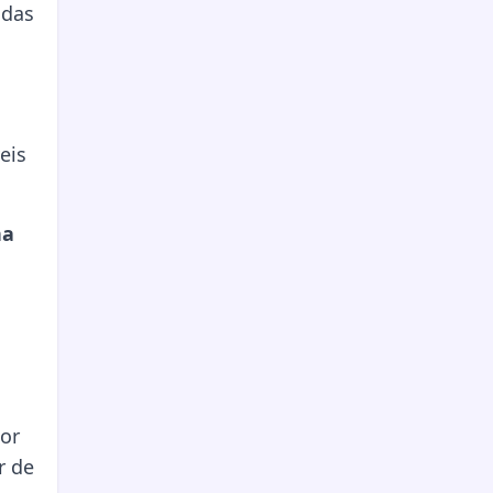
 das
eis
na
ior
r de