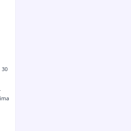
 30
-
tima