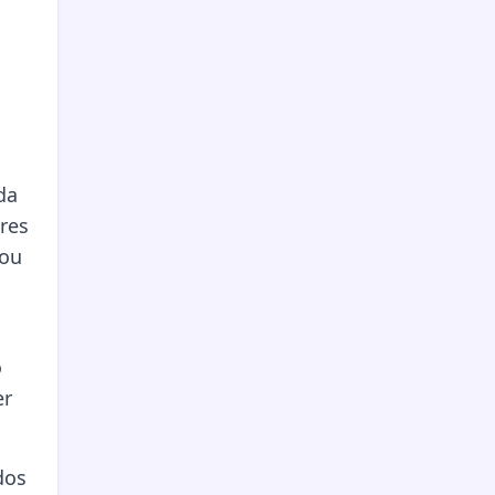
da
ares
 ou
o
er
dos